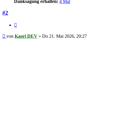
Danksagung erhalten:
4 Mal
#2
Zitieren
Beitrag
von
Kaori DEV
»
Do 21. Mai 2026, 20:27