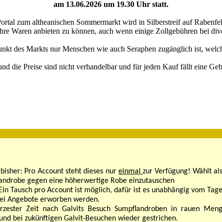
am 13.06.2026 um 19.30 Uhr statt.
ortal zum altheanischen Sommermarkt wird in Silberstreif auf Rabenfels
 ihre Waren anbieten zu können, auch wenn einige Zollgebühren bei dive
unkt des Markts nur Menschen wie auch Seraphen zugänglich ist, welch
nd die Preise sind nicht verhandelbar und für jeden Kauf fällt eine G
e bisher: Pro Account steht dieses nur
einmal
zur Verfügung! Wählt al
flandrobe gegen eine höherwertige Robe einzutauschen
 Ein Tausch pro Account ist möglich, dafür ist es unabhängig vom Ta
ei Angebote erworben werden.
kürzester Zeit nach Galvits Besuch Sumpflandroben in rauen Men
und bei zukünftigen Galvit-Besuchen wieder gestrichen.