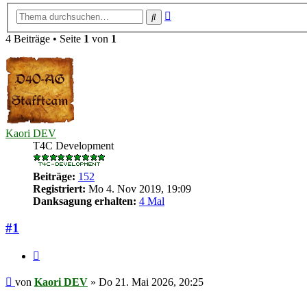
Erweiterte
Suche
Suche
4 Beiträge • Seite
1
von
1
Kaori DEV
T4C Development
Beiträge:
152
Registriert:
Mo 4. Nov 2019, 19:09
Danksagung erhalten:
4 Mal
#1
Zitieren
Beitrag
von
Kaori DEV
»
Do 21. Mai 2026, 20:25