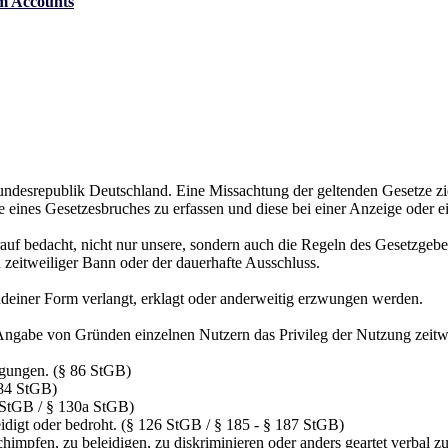
m Accounts
desrepublik Deutschland. Eine Missachtung der geltenden Gesetze zieht
e eines Gesetzesbruches zu erfassen und diese bei einer Anzeige oder e
rauf bedacht, nicht nur unsere, sondern auch die Regeln des Gesetzgebe
n zeitweiliger Bann oder der dauerhafte Ausschluss.
einer Form verlangt, erklagt oder anderweitig erzwungen werden.
Angabe von Gründen einzelnen Nutzern das Privileg der Nutzung zeitweil
igungen. (§ 86 StGB)
184 StGB)
11 StGB / § 130a StGB)
eidigt oder bedroht. (§ 126 StGB / § 185 - § 187 StGB)
impfen, zu beleidigen, zu diskriminieren oder anders geartet verbal zu