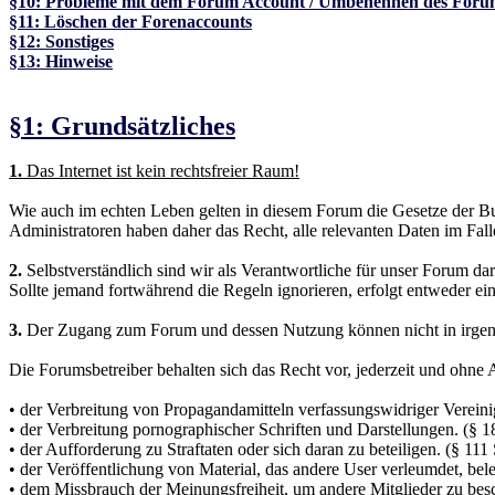
§10: Probleme mit dem Forum Account / Umbenennen des Foru
§11: Löschen der Forenaccounts
§12: Sonstiges
§13: Hinweise
§1: Grundsätzliches
1.
Das Internet ist kein rechtsfreier Raum!
Wie auch im echten Leben gelten in diesem Forum die Gesetze der Bun
Administratoren haben daher das Recht, alle relevanten Daten im Fall
2.
Selbstverständlich sind wir als Verantwortliche für unser Forum da
Sollte jemand fortwährend die Regeln ignorieren, erfolgt entweder ei
3.
Der Zugang zum Forum und dessen Nutzung können nicht in irgend
Die Forumsbetreiber behalten sich das Recht vor, jederzeit und ohne 
• der Verbreitung von Propagandamitteln verfassungswidriger Verein
• der Verbreitung pornographischer Schriften und Darstellungen. (§ 
• der Aufforderung zu Straftaten oder sich daran zu beteiligen. (§ 1
• der Veröffentlichung von Material, das andere User verleumdet, bel
• dem Missbrauch der Meinungsfreiheit, um andere Mitglieder zu besch