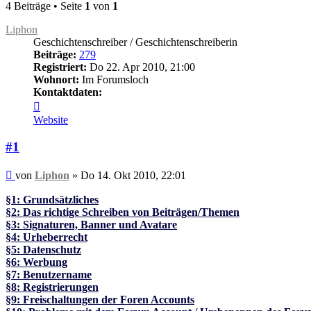
4 Beiträge • Seite
1
von
1
Liphon
Geschichtenschreiber / Geschichtenschreiberin
Beiträge:
279
Registriert:
Do 22. Apr 2010, 21:00
Wohnort:
Im Forumsloch
Kontaktdaten:
Kontaktdaten
von
Website
Liphon
#1
Beitrag
von
Liphon
»
Do 14. Okt 2010, 22:01
§1: Grundsätzliches
§2: Das richtige Schreiben von Beiträgen/Themen
§3: Signaturen, Banner und Avatare
§4: Urheberrecht
§5: Datenschutz
§6: Werbung
§7: Benutzername
§8: Registrierungen
§9: Freischaltungen der Foren Accounts