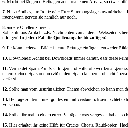
6.
Macht bei längeren Beiträgen auch mal einen Absatz, so etwas hilft
7.
Nutzt Smilies, um Ironie oder Eure Stimmungslage auszudrücken. De
irgendwann nerven sie nämlich nur noch.
8.
andere Quellen zitieren:
Solltet ihr aus Artikeln z.B. Nachrichten von anderen Webseiten ziti
erfolgen!
In jedem Fall die Quellenangabe hinzufügen!
9.
Ihr könnt jederzeit Bilder in eure Beiträge einfügen, entweder Bilde
10.
Downloads: Achtet bei Downloads immer darauf, dass diese keinen i
11.
Vermeidet Spam: Auf Sachfragen und Hilferufe werden angemessen
einem kleinen Spaß und nervtötendem Spam kennen und nicht überschr
verfasst.
12.
Sollte man vom ursprünglichen Thema abweichen so kann man daf
13.
Beiträge sollten immer gut lesbar und verständlich sein, achtet d
Vorschau.
14.
Solltet ihr mal in einem eurer Beiträge etwas vergessen haben so b
15.
Hier erhaltet ihr keine Hilfe für Cracks, Cheats, Raubkopien, Hac