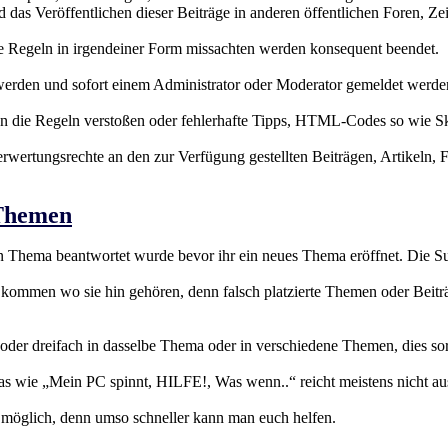
das Veröffentlichen dieser Beiträge in anderen öffentlichen Foren, Ze
se Regeln in irgendeiner Form missachten werden konsequent beendet.
 werden und sofort einem Administrator oder Moderator gemeldet werde
en die Regeln verstoßen oder fehlerhafte Tipps, HTML-Codes so wie Sk
rwertungsrechte an den zur Verfügung gestellten Beiträgen, Artikeln, 
/Themen
n Thema beantwortet wurde bevor ihr ein neues Thema eröffnet. Die Suc
n kommen wo sie hin gehören, denn falsch platzierte Themen oder Bei
oder dreifach in dasselbe Thema oder in verschiedene Themen, dies sor
as wie „Mein PC spinnt, HILFE!, Was wenn..“ reicht meistens nicht au
ie möglich, denn umso schneller kann man euch helfen.