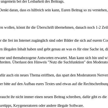
 ungemein bei der Lesbarkeit des Beitrags.
nkt daran, dass es hilfreich sein kann, Euren Beitrag so zu verstehen
eren wollen, könnt ihr die Überschrift übernehmen, danach noch 1-2 Zei
r die frei im Internet zugänglich sind oder Bilder die sich auf eurem C
llegalen Inhalt haben und gebt genau an was es für eine Sache ist, die
e und themabezogene Antworten erwartet. Man kann sich hin und wied
eiten. Überlasst den Hinweis "Nutz die Suchfunktion" den Moderatore
ür auch ein neues Thema eröffnen, das spart den Moderatoren Nerven
aher bitte auf den Aufbau eures Textes und etwas auf die Rechtschreibu
raucht ihr nicht immer einen neuen Beitrag schreiben, dafür gibt es die 
kertipps, Keygeneratoren oder andere illegale Software.