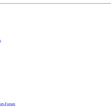
s
port-Forum