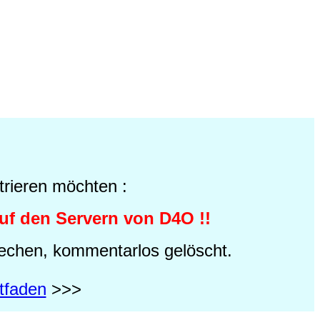
trieren möchten :
uf den Servern von D4O !!
echen, kommentarlos gelöscht.
itfaden
>>>