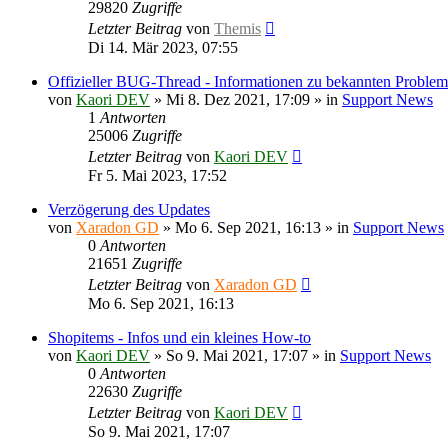
29820
Zugriffe
Letzter Beitrag
von
Themis
Di 14. Mär 2023, 07:55
Offizieller BUG-Thread - Informationen zu bekannten Proble
von
Kaori DEV
»
Mi 8. Dez 2021, 17:09
» in
Support News
1
Antworten
25006
Zugriffe
Letzter Beitrag
von
Kaori DEV
Fr 5. Mai 2023, 17:52
Verzögerung des Updates
von
Xaradon GD
»
Mo 6. Sep 2021, 16:13
» in
Support News
0
Antworten
21651
Zugriffe
Letzter Beitrag
von
Xaradon GD
Mo 6. Sep 2021, 16:13
Shopitems - Infos und ein kleines How-to
von
Kaori DEV
»
So 9. Mai 2021, 17:07
» in
Support News
0
Antworten
22630
Zugriffe
Letzter Beitrag
von
Kaori DEV
So 9. Mai 2021, 17:07