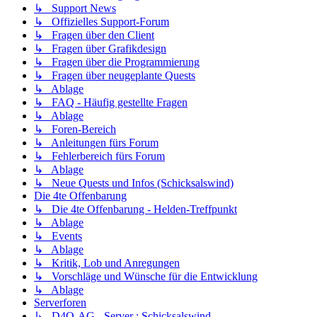
↳ Support News
↳ Offizielles Support-Forum
↳ Fragen über den Client
↳ Fragen über Grafikdesign
↳ Fragen über die Programmierung
↳ Fragen über neugeplante Quests
↳ Ablage
↳ FAQ - Häufig gestellte Fragen
↳ Ablage
↳ Foren-Bereich
↳ Anleitungen fürs Forum
↳ Fehlerbereich fürs Forum
↳ Ablage
↳ Neue Quests und Infos (Schicksalswind)
Die 4te Offenbarung
↳ Die 4te Offenbarung - Helden-Treffpunkt
↳ Ablage
↳ Events
↳ Ablage
↳ Kritik, Lob und Anregungen
↳ Vorschläge und Wünsche für die Entwicklung
↳ Ablage
Serverforen
↳ D4O-AG - Server : Schicksalswind