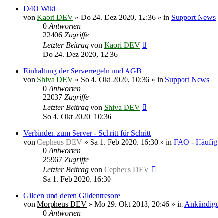
D4O Wiki
von
Kaori DEV
»
Do 24. Dez 2020, 12:36
» in
Support News
0
Antworten
22406
Zugriffe
Letzter Beitrag
von
Kaori DEV
Do 24. Dez 2020, 12:36
Einhaltung der Serverregeln und AGB
von
Shiva DEV
»
So 4. Okt 2020, 10:36
» in
Support News
0
Antworten
22037
Zugriffe
Letzter Beitrag
von
Shiva DEV
So 4. Okt 2020, 10:36
Verbinden zum Server - Schritt für Schritt
von
Cepheus DEV
»
Sa 1. Feb 2020, 16:30
» in
FAQ - Häufig 
0
Antworten
25967
Zugriffe
Letzter Beitrag
von
Cepheus DEV
Sa 1. Feb 2020, 16:30
Gilden und deren Gildentresore
von
Morpheus DEV
»
Mo 29. Okt 2018, 20:46
» in
Ankündigu
0
Antworten