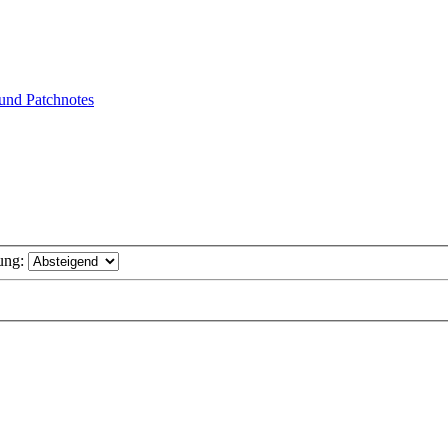
nd Patchnotes
ung: