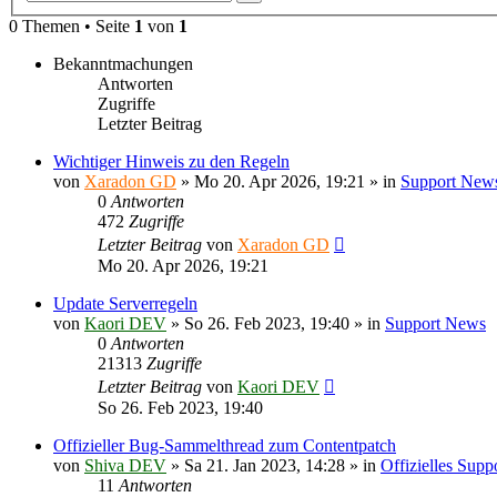
Suche
0 Themen • Seite
1
von
1
Bekanntmachungen
Antworten
Zugriffe
Letzter Beitrag
Wichtiger Hinweis zu den Regeln
von
Xaradon GD
»
Mo 20. Apr 2026, 19:21
» in
Support New
0
Antworten
472
Zugriffe
Letzter Beitrag
von
Xaradon GD
Mo 20. Apr 2026, 19:21
Update Serverregeln
von
Kaori DEV
»
So 26. Feb 2023, 19:40
» in
Support News
0
Antworten
21313
Zugriffe
Letzter Beitrag
von
Kaori DEV
So 26. Feb 2023, 19:40
Offizieller Bug-Sammelthread zum Contentpatch
von
Shiva DEV
»
Sa 21. Jan 2023, 14:28
» in
Offizielles Sup
11
Antworten