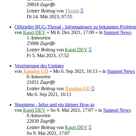
29818
Zugriffe
Letzter Beitrag
von
Themis
Di 14. Mär 2023, 07:55
Offizieller BUG-Thread - Informationen zu bekannten Proble
von
Kaori DEV
»
Mi 8. Dez 2021, 17:09
» in
Support News
1
Antworten
25006
Zugriffe
Letzter Beitrag
von
Kaori DEV
Fr 5. Mai 2023, 17:52
Verzögerung des Updates
von
Xaradon GD
»
Mo 6. Sep 2021, 16:13
» in
Support News
0
Antworten
21651
Zugriffe
Letzter Beitrag
von
Xaradon GD
Mo 6. Sep 2021, 16:13
Shopitems - Infos und ein kleines How-to
von
Kaori DEV
»
So 9. Mai 2021, 17:07
» in
Support News
0
Antworten
22630
Zugriffe
Letzter Beitrag
von
Kaori DEV
So 9. Mai 2021, 17:07