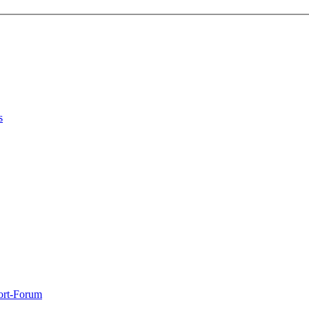
s
port-Forum