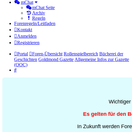
mChat
mChat Seite
Archiv
Regeln
Forenregeln/Leitfaden
Kontakt
Anmelden
Registrieren
Portal
Foren-Übersicht
Rollenspielbereich
Bücherei der
Geschichten
Goldmond Gazette
Allgemeine Infos zur Gazette
(OOC)
Suche
Wichtiger
Es gelten für den 
In Zukunft werden Fore