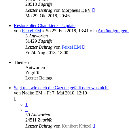
28518
Zugriffe
Letzter Beitrag
von
Morpheus DEV
Mo 29. Okt 2018, 20:46
Restore alter Charaktere – Update
von
Feixel EM
»
So 25. Feb 2018, 13:41
» in
Ankündigungen u
3
Antworten
51429
Zugriffe
Letzter Beitrag
von
Feixel EM
Fr 24. Aug 2018, 18:00
Themen
Antworten
Zugriffe
Letzter Beitrag
Sagt uns wie euch die Gazette gefällt oder was nicht
von
Nadito EM
»
Fr 7. Mai 2010, 12:19
1
2
39
Antworten
24511
Zugriffe
Letzter Beitrag
von
Kunibert Kritzel