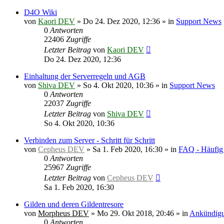
D4O Wiki
von
Kaori DEV
»
Do 24. Dez 2020, 12:36
» in
Support News
0
Antworten
22406
Zugriffe
Letzter Beitrag
von
Kaori DEV
Do 24. Dez 2020, 12:36
Einhaltung der Serverregeln und AGB
von
Shiva DEV
»
So 4. Okt 2020, 10:36
» in
Support News
0
Antworten
22037
Zugriffe
Letzter Beitrag
von
Shiva DEV
So 4. Okt 2020, 10:36
Verbinden zum Server - Schritt für Schritt
von
Cepheus DEV
»
Sa 1. Feb 2020, 16:30
» in
FAQ - Häufig 
0
Antworten
25967
Zugriffe
Letzter Beitrag
von
Cepheus DEV
Sa 1. Feb 2020, 16:30
Gilden und deren Gildentresore
von
Morpheus DEV
»
Mo 29. Okt 2018, 20:46
» in
Ankündigu
0
Antworten