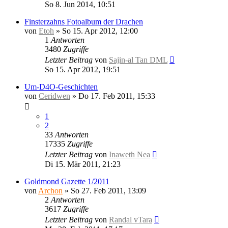
So 8. Jun 2014, 10:51
Finsterzahns Fotoalbum der Drachen
von
Etoh
»
So 15. Apr 2012, 12:00
1
Antworten
3480
Zugriffe
Letzter Beitrag
von
Sajin-al Tan DML
So 15. Apr 2012, 19:51
Um-D4O-Geschichten
von
Ceridwen
»
Do 17. Feb 2011, 15:33
1
2
33
Antworten
17335
Zugriffe
Letzter Beitrag
von
Inaweth Nea
Di 15. Mär 2011, 21:23
Goldmond Gazette 1/2011
von
Archon
»
So 27. Feb 2011, 13:09
2
Antworten
3617
Zugriffe
Letzter Beitrag
von
Randal vTara