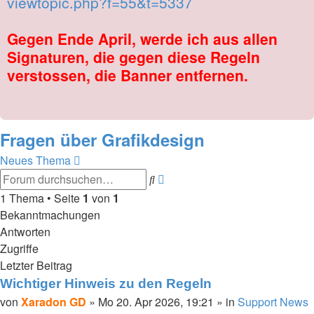
viewtopic.php?f=55&t=5337
Gegen Ende April, werde ich aus allen
Signaturen, die gegen diese Regeln
verstossen, die Banner entfernen.
Fragen über Grafikdesign
Neues Thema
Suche
Erweiterte
Suche
1 Thema • Seite
1
von
1
Bekanntmachungen
Antworten
Zugriffe
Letzter Beitrag
Wichtiger Hinweis zu den Regeln
von
Xaradon GD
»
Mo 20. Apr 2026, 19:21
» in
Support News