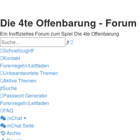
Die 4te Offenbarung - Forum
Ein Inoffizielles Forum zum Spiel Die 4te Offenbarung
Suche
Erweiterte
Suche
Schnellzugriff
Kontakt
Forenregeln/Leitfaden
Unbeantwortete Themen
Aktive Themen
Suche
Passwort Generator
Forenregeln/Leitfaden
FAQ
mChat
mChat Seite
Archiv