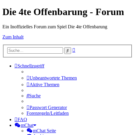
Die 4te Offenbarung - Forum
Ein Inoffizielles Forum zum Spiel Die 4te Offenbarung
Zum Inhalt
Erweiterte
Suche
Suche
Schnellzugriff
Unbeantwortete Themen
Aktive Themen
Suche
Passwort Generator
Forenregeln/Leitfaden
FAQ
mChat
mChat Seite