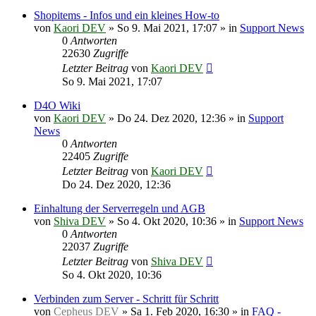
Shopitems - Infos und ein kleines How-to
von
Kaori DEV
»
So 9. Mai 2021, 17:07
» in
Support News
0
Antworten
22630
Zugriffe
Letzter Beitrag
von
Kaori DEV
So 9. Mai 2021, 17:07
D4O Wiki
von
Kaori DEV
»
Do 24. Dez 2020, 12:36
» in
Support
News
0
Antworten
22405
Zugriffe
Letzter Beitrag
von
Kaori DEV
Do 24. Dez 2020, 12:36
Einhaltung der Serverregeln und AGB
von
Shiva DEV
»
So 4. Okt 2020, 10:36
» in
Support News
0
Antworten
22037
Zugriffe
Letzter Beitrag
von
Shiva DEV
So 4. Okt 2020, 10:36
Verbinden zum Server - Schritt für Schritt
von
Cepheus DEV
»
Sa 1. Feb 2020, 16:30
» in
FAQ -