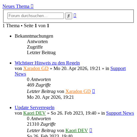
Neues Thema
Erweiterte
Suche
Suche
1 Thema • Seite
1
von
1
Bekanntmachungen
Antworten
Zugriffe
Letzter Beitrag
Wichtiger Hinweis zu den Regeln
von
Xaradon GD
»
Mo 20. Apr 2026, 19:21
» in
Support
News
0
Antworten
469
Zugriffe
Letzter Beitrag
von
Xaradon GD
Mo 20. Apr 2026, 19:21
Update Serverregeln
von
Kaori DEV
»
So 26. Feb 2023, 19:40
» in
Support News
0
Antworten
21310
Zugriffe
Letzter Beitrag
von
Kaori DEV
So 26. Feb 2023, 19:40