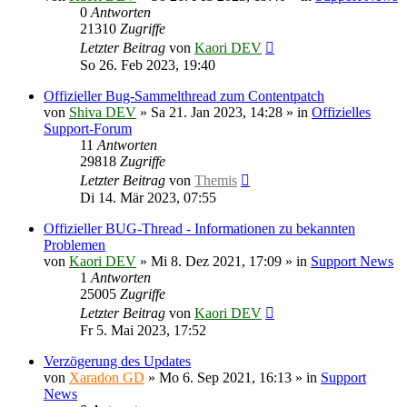
0
Antworten
21310
Zugriffe
Letzter Beitrag
von
Kaori DEV
So 26. Feb 2023, 19:40
Offizieller Bug-Sammelthread zum Contentpatch
von
Shiva DEV
»
Sa 21. Jan 2023, 14:28
» in
Offizielles
Support-Forum
11
Antworten
29818
Zugriffe
Letzter Beitrag
von
Themis
Di 14. Mär 2023, 07:55
Offizieller BUG-Thread - Informationen zu bekannten
Problemen
von
Kaori DEV
»
Mi 8. Dez 2021, 17:09
» in
Support News
1
Antworten
25005
Zugriffe
Letzter Beitrag
von
Kaori DEV
Fr 5. Mai 2023, 17:52
Verzögerung des Updates
von
Xaradon GD
»
Mo 6. Sep 2021, 16:13
» in
Support
News