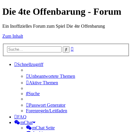
Die 4te Offenbarung - Forum
Ein Inoffizielles Forum zum Spiel Die 4te Offenbarung
Zum Inhalt
Erweiterte
Suche
Suche
Schnellzugriff
Unbeantwortete Themen
Aktive Themen
Suche
Passwort Generator
Forenregeln/Leitfaden
FAQ
mChat
mChat Seite