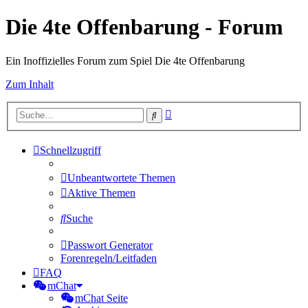
Die 4te Offenbarung - Forum
Ein Inoffizielles Forum zum Spiel Die 4te Offenbarung
Zum Inhalt
Erweiterte
Suche
Suche
Schnellzugriff
Unbeantwortete Themen
Aktive Themen
Suche
Passwort Generator
Forenregeln/Leitfaden
FAQ
mChat
mChat Seite