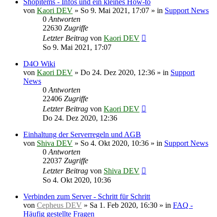
Shopitems - Infos und ein kleines How-to
von
Kaori DEV
»
So 9. Mai 2021, 17:07
» in
Support News
0
Antworten
22630
Zugriffe
Letzter Beitrag
von
Kaori DEV
So 9. Mai 2021, 17:07
D4O Wiki
von
Kaori DEV
»
Do 24. Dez 2020, 12:36
» in
Support
News
0
Antworten
22406
Zugriffe
Letzter Beitrag
von
Kaori DEV
Do 24. Dez 2020, 12:36
Einhaltung der Serverregeln und AGB
von
Shiva DEV
»
So 4. Okt 2020, 10:36
» in
Support News
0
Antworten
22037
Zugriffe
Letzter Beitrag
von
Shiva DEV
So 4. Okt 2020, 10:36
Verbinden zum Server - Schritt für Schritt
von
Cepheus DEV
»
Sa 1. Feb 2020, 16:30
» in
FAQ -
Häufig gestellte Fragen