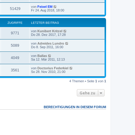
von
Feixel EM
51429
Fr 24. Aug 2018, 18:00
ZUGRIFFE
LETZTER BEITRAG
von
Kunibert Kritzel
9771
Do 28. Dez 2017, 17:28
von
Adreides Lundro
5089
Do 8. Sep 2011, 16:00
von
Ballas
4049
Sa 12. Mär 2011, 12:13
von
Doctorius Federkiel
3561
So 28. Nov 2010, 21:00
4 Themen • Seite
1
von
1
Gehe zu
BERECHTIGUNGEN IN DIESEM FORUM