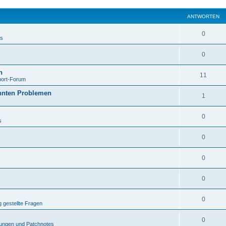
ANTWORTEN
0
ws
0
h
11
pport-Forum
annten Problemen
1
0
s
0
0
0
0
 gestellte Fragen
0
ungen und Patchnotes