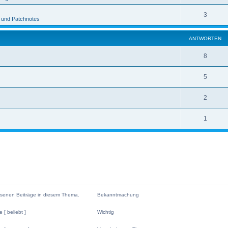
3
 und Patchnotes
ANTWORTEN
8
5
2
1
senen Beiträge in diesem Thema.
Bekanntmachung
B
e
[ beliebt ]
Wichtig
k
a
W