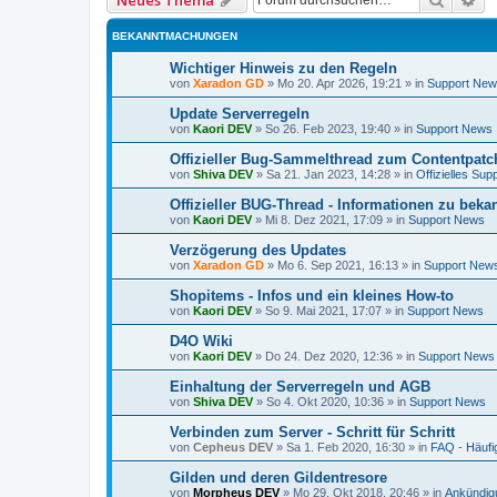
BEKANNTMACHUNGEN
Wichtiger Hinweis zu den Regeln
von
Xaradon GD
»
Mo 20. Apr 2026, 19:21
» in
Support Ne
Update Serverregeln
von
Kaori DEV
»
So 26. Feb 2023, 19:40
» in
Support News
Offizieller Bug-Sammelthread zum Contentpatc
von
Shiva DEV
»
Sa 21. Jan 2023, 14:28
» in
Offizielles Su
Offizieller BUG-Thread - Informationen zu bek
von
Kaori DEV
»
Mi 8. Dez 2021, 17:09
» in
Support News
Verzögerung des Updates
von
Xaradon GD
»
Mo 6. Sep 2021, 16:13
» in
Support New
Shopitems - Infos und ein kleines How-to
von
Kaori DEV
»
So 9. Mai 2021, 17:07
» in
Support News
D4O Wiki
von
Kaori DEV
»
Do 24. Dez 2020, 12:36
» in
Support News
Einhaltung der Serverregeln und AGB
von
Shiva DEV
»
So 4. Okt 2020, 10:36
» in
Support News
Verbinden zum Server - Schritt für Schritt
von
Cepheus DEV
»
Sa 1. Feb 2020, 16:30
» in
FAQ - Häufig
Gilden und deren Gildentresore
von
Morpheus DEV
»
Mo 29. Okt 2018, 20:46
» in
Ankündig