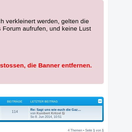
 verkleinert werden, gelten die
 Forum aufrufen, und keine Lust
rstossen, die Banner entfernen.
BEITRÄGE
LETZTER BEITRAG
Re: Sagt uns wie euch die Gaz…
114
N
von
Kunibert Kritzel
e
So 8. Jun 2014, 10:51
u
e
s
4 Themen • Seite
1
von
1
t