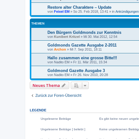
Restore alter Charaktere – Update
von
Feixel EM
»
So 25. Feb 2018, 13:41
» in
Ankündigungen
THEMEN
Den Bürgern Goldmonds zur Kenntnis
von
Kunibert Kritzel
»
Mi 30. Mai 2012, 12:54
Goldmonds Gazette Ausgabe 2-2011
von
Archon
»
Mi 7. Sep 2011, 18:11
Hallo zusammen eine grosse Bitte!!!
von
Nadito EM
»
Fr 11. Mär 2011, 15:34
Goldmond Gazette Ausgabe 3
von
Nadito EM
»
Fr 26. Nov 2010, 20:28
Neues Thema
Zurück zur Foren-Übersicht
LEGENDE
Ungelesene Beiträge
Es gibt keine neuen ungele
U
K
n
e
Ungelesene Beiträge [ beliebt ]
Keine ungelesenen Beiträge 
g
i
e
n
U
K