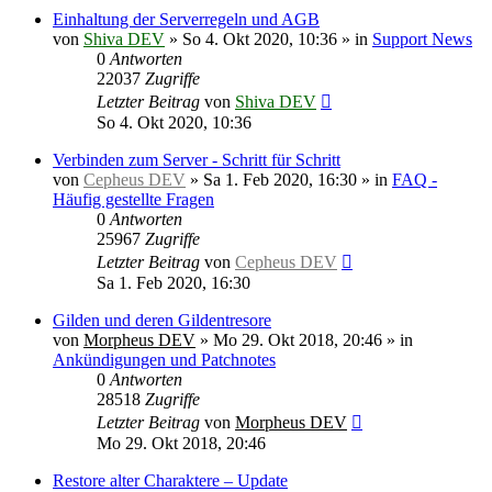
Einhaltung der Serverregeln und AGB
von
Shiva DEV
»
So 4. Okt 2020, 10:36
» in
Support News
0
Antworten
22037
Zugriffe
Letzter Beitrag
von
Shiva DEV
So 4. Okt 2020, 10:36
Verbinden zum Server - Schritt für Schritt
von
Cepheus DEV
»
Sa 1. Feb 2020, 16:30
» in
FAQ -
Häufig gestellte Fragen
0
Antworten
25967
Zugriffe
Letzter Beitrag
von
Cepheus DEV
Sa 1. Feb 2020, 16:30
Gilden und deren Gildentresore
von
Morpheus DEV
»
Mo 29. Okt 2018, 20:46
» in
Ankündigungen und Patchnotes
0
Antworten
28518
Zugriffe
Letzter Beitrag
von
Morpheus DEV
Mo 29. Okt 2018, 20:46
Restore alter Charaktere – Update