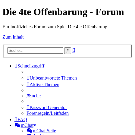
Die 4te Offenbarung - Forum
Ein Inoffizielles Forum zum Spiel Die 4te Offenbarung
Zum Inhalt
Erweiterte
Suche
Suche
Schnellzugriff
Unbeantwortete Themen
Aktive Themen
Suche
Passwort Generator
Forenregeln/Leitfaden
FAQ
mChat
mChat Seite