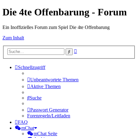
Die 4te Offenbarung - Forum
Ein Inoffizielles Forum zum Spiel Die 4te Offenbarung
Zum Inhalt
Erweiterte
Suche
Suche
Schnellzugriff
Unbeantwortete Themen
Aktive Themen
Suche
Passwort Generator
Forenregeln/Leitfaden
FAQ
mChat
mChat Seite