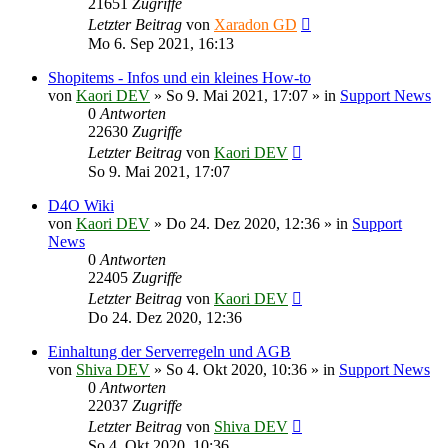
21651
Zugriffe
Letzter Beitrag
von
Xaradon GD
Mo 6. Sep 2021, 16:13
Shopitems - Infos und ein kleines How-to
von
Kaori DEV
»
So 9. Mai 2021, 17:07
» in
Support News
0
Antworten
22630
Zugriffe
Letzter Beitrag
von
Kaori DEV
So 9. Mai 2021, 17:07
D4O Wiki
von
Kaori DEV
»
Do 24. Dez 2020, 12:36
» in
Support
News
0
Antworten
22405
Zugriffe
Letzter Beitrag
von
Kaori DEV
Do 24. Dez 2020, 12:36
Einhaltung der Serverregeln und AGB
von
Shiva DEV
»
So 4. Okt 2020, 10:36
» in
Support News
0
Antworten
22037
Zugriffe
Letzter Beitrag
von
Shiva DEV
So 4. Okt 2020, 10:36