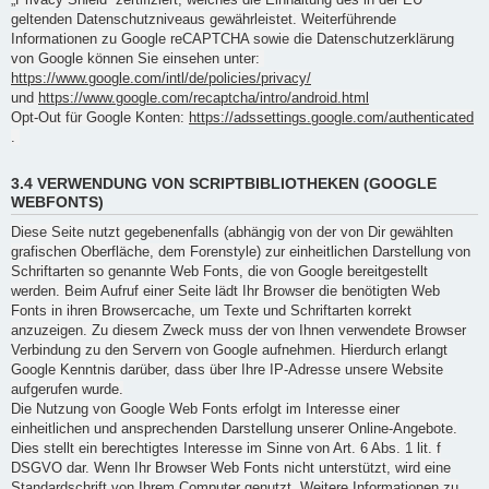
geltenden Datenschutzniveaus gewährleistet. Weiterführende
Informationen zu Google reCAPTCHA sowie die Datenschutzerklärung
von Google können Sie einsehen unter:
https://www.google.com/intl/de/policies/privacy/
und
https://www.google.com/recaptcha/intro/android.html
Opt-Out für Google Konten:
https://adssettings.google.com/authenticated
.
3.4 VERWENDUNG VON SCRIPTBIBLIOTHEKEN (GOOGLE
WEBFONTS)
Diese Seite nutzt gegebenenfalls (abhängig von der von Dir gewählten
grafischen Oberfläche, dem Forenstyle) zur einheitlichen Darstellung von
Schriftarten so genannte Web Fonts, die von Google bereitgestellt
werden. Beim Aufruf einer Seite lädt Ihr Browser die benötigten Web
Fonts in ihren Browsercache, um Texte und Schriftarten korrekt
anzuzeigen. Zu diesem Zweck muss der von Ihnen verwendete Browser
Verbindung zu den Servern von Google aufnehmen. Hierdurch erlangt
Google Kenntnis darüber, dass über Ihre IP-Adresse unsere Website
aufgerufen wurde.
Die Nutzung von Google Web Fonts erfolgt im Interesse einer
einheitlichen und ansprechenden Darstellung unserer Online-Angebote.
Dies stellt ein berechtigtes Interesse im Sinne von Art. 6 Abs. 1 lit. f
DSGVO dar. Wenn Ihr Browser Web Fonts nicht unterstützt, wird eine
Standardschrift von Ihrem Computer genutzt. Weitere Informationen zu