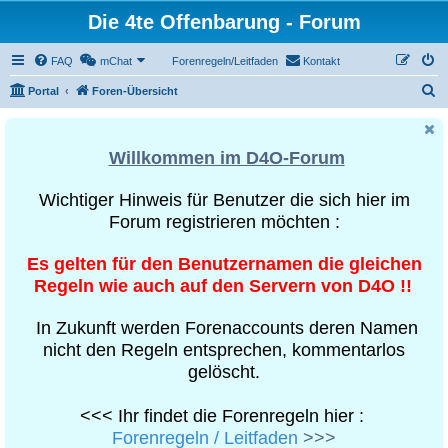
Die 4te Offenbarung - Forum
FAQ
mChat
Forenregeln/Leitfaden
Kontakt
S
Portal
Foren-Übersicht
u
c
Willkommen im D4O-Forum
h
e
Wichtiger Hinweis für Benutzer die sich hier im
Forum registrieren möchten :
Es gelten für den Benutzernamen die gleichen
Regeln wie auch auf den Servern von D4O !!
In Zukunft werden Forenaccounts deren Namen
nicht den Regeln entsprechen, kommentarlos
gelöscht.
<<< Ihr findet die Forenregeln hier :
Forenregeln / Leitfaden
>>>