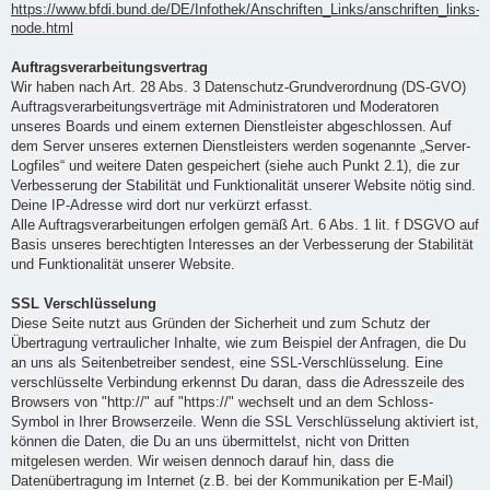
https://www.bfdi.bund.de/DE/Infothek/Anschriften_Links/anschriften_links-
node.html
Auftragsverarbeitungsvertrag
Wir haben nach Art. 28 Abs. 3 Datenschutz-Grundverordnung (DS-GVO)
Auftragsverarbeitungsverträge mit Administratoren und Moderatoren
unseres Boards und einem externen Dienstleister abgeschlossen. Auf
dem Server unseres externen Dienstleisters werden sogenannte „Server-
Logfiles“ und weitere Daten gespeichert (siehe auch Punkt 2.1), die zur
Verbesserung der Stabilität und Funktionalität unserer Website nötig sind.
Deine IP-Adresse wird dort nur verkürzt erfasst.
Alle Auftragsverarbeitungen erfolgen gemäß Art. 6 Abs. 1 lit. f DSGVO auf
Basis unseres berechtigten Interesses an der Verbesserung der Stabilität
und Funktionalität unserer Website.
SSL Verschlüsselung
Diese Seite nutzt aus Gründen der Sicherheit und zum Schutz der
Übertragung vertraulicher Inhalte, wie zum Beispiel der Anfragen, die Du
an uns als Seitenbetreiber sendest, eine SSL-Verschlüsselung. Eine
verschlüsselte Verbindung erkennst Du daran, dass die Adresszeile des
Browsers von "http://" auf "https://" wechselt und an dem Schloss-
Symbol in Ihrer Browserzeile. Wenn die SSL Verschlüsselung aktiviert ist,
können die Daten, die Du an uns übermittelst, nicht von Dritten
mitgelesen werden. Wir weisen dennoch darauf hin, dass die
Datenübertragung im Internet (z.B. bei der Kommunikation per E-Mail)