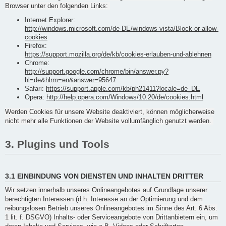
Browser unter den folgenden Links:
Internet Explorer:
http://windows.microsoft.com/de-DE/windows-vista/Block-or-allow-
cookies
Firefox:
https://support.mozilla.org/de/kb/cookies-erlauben-und-ablehnen
Chrome:
http://support.google.com/chrome/bin/answer.py?
hl=de&hlrm=en&answer=95647
Safari:
https://support.apple.com/kb/ph21411?locale=de_DE
Opera:
http://help.opera.com/Windows/10.20/de/cookies.html
Werden Cookies für unsere Website deaktiviert, können möglicherweise
nicht mehr alle Funktionen der Website vollumfänglich genutzt werden.
3. Plugins und Tools
3.1 EINBINDUNG VON DIENSTEN UND INHALTEN DRITTER
Wir setzen innerhalb unseres Onlineangebotes auf Grundlage unserer
berechtigten Interessen (d.h. Interesse an der Optimierung und dem
reibungslosen Betrieb unseres Onlineangebotes im Sinne des Art. 6 Abs.
1 lit. f. DSGVO) Inhalts- oder Serviceangebote von Drittanbietern ein, um