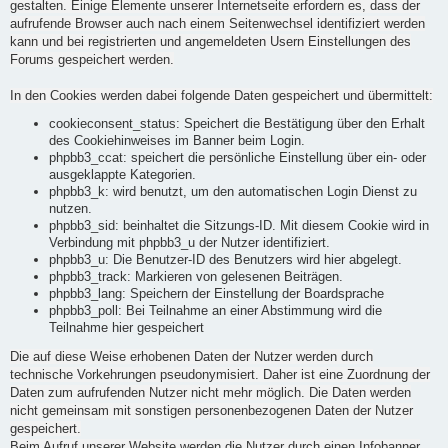
gestalten. Einige Elemente unserer Internetseite erfordern es, dass der
aufrufende Browser auch nach einem Seitenwechsel identifiziert werden
kann und bei registrierten und angemeldeten Usern Einstellungen des
Forums gespeichert werden.
In den Cookies werden dabei folgende Daten gespeichert und übermittelt:
cookieconsent_status: Speichert die Bestätigung über den Erhalt
des Cookiehinweises im Banner beim Login.
phpbb3_ccat: speichert die persönliche Einstellung über ein- oder
ausgeklappte Kategorien.
phpbb3_k: wird benutzt, um den automatischen Login Dienst zu
nutzen.
phpbb3_sid: beinhaltet die Sitzungs-ID. Mit diesem Cookie wird in
Verbindung mit phpbb3_u der Nutzer identifiziert.
phpbb3_u: Die Benutzer-ID des Benutzers wird hier abgelegt.
phpbb3_track: Markieren von gelesenen Beiträgen.
phpbb3_lang: Speichern der Einstellung der Boardsprache
phpbb3_poll: Bei Teilnahme an einer Abstimmung wird die
Teilnahme hier gespeichert
Die auf diese Weise erhobenen Daten der Nutzer werden durch
technische Vorkehrungen pseudonymisiert. Daher ist eine Zuordnung der
Daten zum aufrufenden Nutzer nicht mehr möglich. Die Daten werden
nicht gemeinsam mit sonstigen personenbezogenen Daten der Nutzer
gespeichert.
Beim Aufruf unserer Website werden die Nutzer durch einen Infobanner