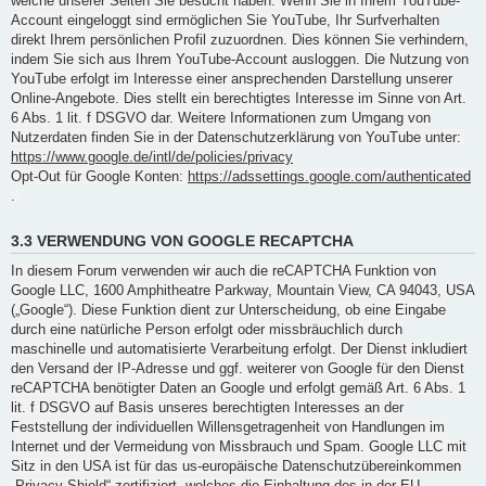
welche unserer Seiten Sie besucht haben. Wenn Sie in Ihrem YouTube-
Account eingeloggt sind ermöglichen Sie YouTube, Ihr Surfverhalten
direkt Ihrem persönlichen Profil zuzuordnen. Dies können Sie verhindern,
indem Sie sich aus Ihrem YouTube-Account ausloggen. Die Nutzung von
YouTube erfolgt im Interesse einer ansprechenden Darstellung unserer
Online-Angebote. Dies stellt ein berechtigtes Interesse im Sinne von Art.
6 Abs. 1 lit. f DSGVO dar. Weitere Informationen zum Umgang von
Nutzerdaten finden Sie in der Datenschutzerklärung von YouTube unter:
https://www.google.de/intl/de/policies/privacy
Opt-Out für Google Konten:
https://adssettings.google.com/authenticated
.
3.3 VERWENDUNG VON GOOGLE RECAPTCHA
In diesem Forum verwenden wir auch die reCAPTCHA Funktion von
Google LLC, 1600 Amphitheatre Parkway, Mountain View, CA 94043, USA
(„Google“). Diese Funktion dient zur Unterscheidung, ob eine Eingabe
durch eine natürliche Person erfolgt oder missbräuchlich durch
maschinelle und automatisierte Verarbeitung erfolgt. Der Dienst inkludiert
den Versand der IP-Adresse und ggf. weiterer von Google für den Dienst
reCAPTCHA benötigter Daten an Google und erfolgt gemäß Art. 6 Abs. 1
lit. f DSGVO auf Basis unseres berechtigten Interesses an der
Feststellung der individuellen Willensgetragenheit von Handlungen im
Internet und der Vermeidung von Missbrauch und Spam. Google LLC mit
Sitz in den USA ist für das us-europäische Datenschutzübereinkommen
„Privacy Shield“ zertifiziert, welches die Einhaltung des in der EU