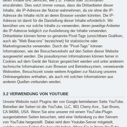
deren Inhalte und Services, wie z.B. Videos oder Schriftarten
einzubinden. Dies setzt immer voraus, dass die Drittanbieter dieser
Inhalte, die IP-Adresse der Nutzer wahrnehmen, da sie ohne die IP-
Adresse die Inhalte nicht an deren Browser senden könnten. Die IP-
Adresse ist damit für die Darstellung dieser Inhalte erforderlich. Wir
bemühen uns nur solche Inhalte zu verwenden, deren jeweilige Anbieter
die IP-Adresse lediglich zur Auslieferung der Inhalte verwenden.
Drittanbieter können ferner so genannte Pixel-Tags (unsichtbare Grafiken,
auch als "Web Beacons" bezeichnet) für statistische oder
Marketingzwecke verwenden. Durch die "Pixel-Tags" können
Informationen, wie der Besucherverkehr auf den Seiten dieser Website
ausgewertet werden. Die pseudonymen Informationen können ferner in
Cookies auf dem Gerät der Nutzer gespeichert werden und unter anderem
technische Informationen zum Browser und Betriebssystem, verweisende
Webseiten, Besuchszeit sowie weitere Angaben zur Nutzung unseres
Onlineangebotes enthalten, als auch mit solchen Informationen aus
anderen Quellen verbunden werden.
3.2 VERWENDUNG VON YOUTUBE
Unsere Website nutzt Plugins der von Google betriebenen Seite YouTube.
Betreiber der Seiten ist die YouTube, LLC, 901 Cherry Ave., San Bruno,
CA 94066, USA. Wenn Sie eine unserer mit einem YouTube-Plugin
ausgestatteten Seiten besuchen, wird eine Verbindung zu den Servern
von YouTube hergestellt. Dabei wird dem Youtube-Server mitgeteilt,