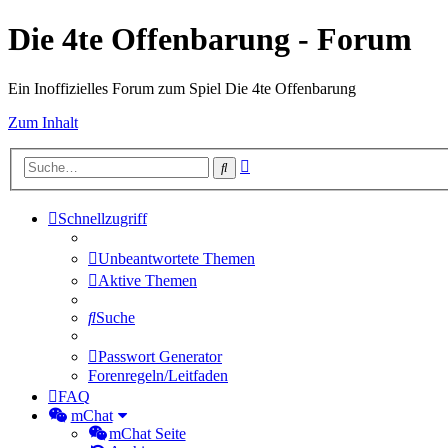
Die 4te Offenbarung - Forum
Ein Inoffizielles Forum zum Spiel Die 4te Offenbarung
Zum Inhalt
Erweiterte
Suche
Suche
Schnellzugriff
Unbeantwortete Themen
Aktive Themen
Suche
Passwort Generator
Forenregeln/Leitfaden
FAQ
mChat
mChat Seite