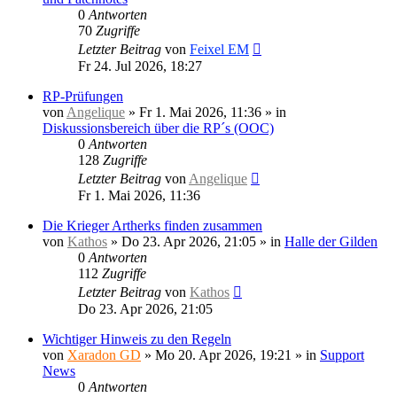
0
Antworten
70
Zugriffe
Letzter Beitrag
von
Feixel EM
Fr 24. Jul 2026, 18:27
RP-Prüfungen
von
Angelique
»
Fr 1. Mai 2026, 11:36
» in
Diskussionsbereich über die RP´s (OOC)
0
Antworten
128
Zugriffe
Letzter Beitrag
von
Angelique
Fr 1. Mai 2026, 11:36
Die Krieger Artherks finden zusammen
von
Kathos
»
Do 23. Apr 2026, 21:05
» in
Halle der Gilden
0
Antworten
112
Zugriffe
Letzter Beitrag
von
Kathos
Do 23. Apr 2026, 21:05
Wichtiger Hinweis zu den Regeln
von
Xaradon GD
»
Mo 20. Apr 2026, 19:21
» in
Support
News
0
Antworten