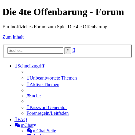
Die 4te Offenbarung - Forum
Ein Inoffizielles Forum zum Spiel Die 4te Offenbarung
Zum Inhalt
Erweiterte
Suche
Suche
Schnellzugriff
Unbeantwortete Themen
Aktive Themen
Suche
Passwort Generator
Forenregeln/Leitfaden
FAQ
mChat
mChat Seite