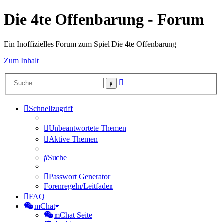
Die 4te Offenbarung - Forum
Ein Inoffizielles Forum zum Spiel Die 4te Offenbarung
Zum Inhalt
Erweiterte
Suche
Suche
Schnellzugriff
Unbeantwortete Themen
Aktive Themen
Suche
Passwort Generator
Forenregeln/Leitfaden
FAQ
mChat
mChat Seite