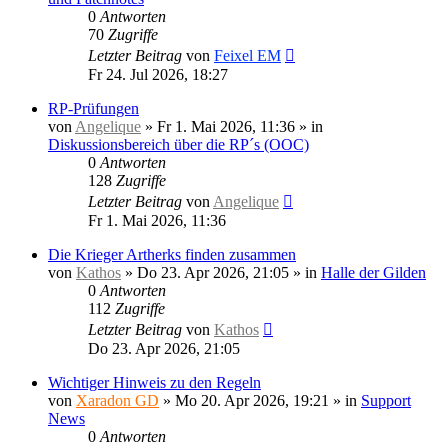
0
Antworten
70
Zugriffe
Letzter Beitrag
von
Feixel EM
Fr 24. Jul 2026, 18:27
RP-Prüfungen
von
Angelique
»
Fr 1. Mai 2026, 11:36
» in
Diskussionsbereich über die RP´s (OOC)
0
Antworten
128
Zugriffe
Letzter Beitrag
von
Angelique
Fr 1. Mai 2026, 11:36
Die Krieger Artherks finden zusammen
von
Kathos
»
Do 23. Apr 2026, 21:05
» in
Halle der Gilden
0
Antworten
112
Zugriffe
Letzter Beitrag
von
Kathos
Do 23. Apr 2026, 21:05
Wichtiger Hinweis zu den Regeln
von
Xaradon GD
»
Mo 20. Apr 2026, 19:21
» in
Support
News
0
Antworten