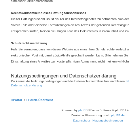
sind ausdrücklich vorbehalten.
Rechtswirksamkeit dieses Haftungsausschlusses
Dieser Haftungsausschluss ist als Teil des Internetangebotes zu betrachten, von de
Sofern Teile oder einzelne Formulierungen dieses Textes der geltenden Rechtslage nic
entsprechen sollten, bleiben die übrigen Teile des Dokumentes in ihrem Inhalt und ihr
Schutzrechtsverletzung
Falls Sie vermuten, dass von dieser Website aus eines Ihrer Schutzrechte verletzt wi
elektronischer Post mit, damit zügig Abhilfe geschafft werden kann. Bitte nehmen Sie
Einschaltung eines Anwaltes zur kostenpflichtigen Abmahnung nicht meinem wirkliche
Nutzungsbedingungen und Datenschutzerklärung
Du kannst die Nutzungsbedingungen und die Datenschutzrichtlinie hier nachlesen:
N
Datenschutzerklärung
Portal
Foren-Übersicht
Powered by
phpBB
® Forum Software © phpBB Lim
Deutsche Übersetzung durch
phpBB.de
Datenschutz
|
Nutzungsbedingungen