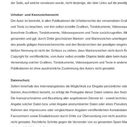
der Seite, auf welche verwiesen wurde, nicht derjenige, der über Links auf die jeweilig
Urheber- und Kennzeichenrecht
Der Autor ist bestrebt, in allen Publikationen die Urheberrechte der verwendeten G
und Texte zu beachten, von ihm selbst erstellte Grafiken, Tondokumente, Videoseq
lizenzfreie Grafiken, Tondokumente, Videosequenzen und Texte zurückzugreifen. All
genannten und ggf. durch Dritte geschützten Marken- und Warenzeichen unterlieg
des jeweils gültigen Kennzeichenrechts und den Besitzrechten der jeweiligen eingetr
bloßen Nennung ist nicht der Schluss zu ziehen, dass Markenzeichen nicht durch Re
Copyright für veröffentlichte, vom Autor selbst erstellte Objekte bleibt allein beim Auto
Verwendung solcher Grafiken, Tondokumente, Videosequenzen und Texte in anderen
Publikationen ist ohne ausdrückliche Zustimmung des Autors nicht gestattet.
Datenschutz
Sofern innerhalb des Internetangebotes die Möglichkeit zur Eingabe persönlicher od
Namen, Anschriften) besteht, so erfolgt die Preisgabe dieser Daten seitens des Nutzer
Die Inanspruchnahme und Bezahlung aller angebotenen Dienste ist - soweit technis
Angabe solcher Daten bzw. unter Angabe anonymisierter Daten oder eines Pseudony
Rahmen des Impressums oder vergleichbarer Angaben veröffentlichten Kontaktdaten 
Faxnummern sowie Emailadressen durch Dritte zur Übersendung von nicht ausdrückl
nicht gestattet. Rechtliche Schritte gegen die Versender von so genannten Spam-Mai