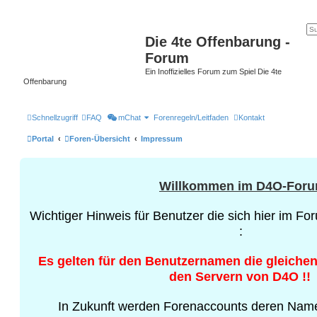
Die 4te Offenbarung -
Forum
Ein Inoffizielles Forum zum Spiel Die 4te
Offenbarung
Schnellzugriff
FAQ
mChat
Forenregeln/Leitfaden
Kontakt
Portal
Foren-Übersicht
Impressum
Willkommen im D4O-For
Wichtiger Hinweis für Benutzer die sich hier im Fo
:
Es gelten für den Benutzernamen die gleichen
den Servern von D4O !!
In Zukunft werden Forenaccounts deren Name