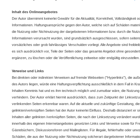
Inhalt des Onlineangebotes
Der Autor übernimmt keinerlei Gewähr für die Aktualität, Korrektheit, Vollständigkeit od
Informationen. Haftungsansprüche gegen den Autor, welche sich auf Schäden materiell
die Nutzung oder Nichtnutzung der dargebotenen Informationen bzw. durch die Nutzun
Informationen verursacht wurden, sind grundsätzlich ausgeschlossen, sofern seiten
vorsätzliches oder grob fahrlässiges Verschulden vorliegt. Alle Angebote sind freible
es sich ausdrücklich vor, Teile der Seiten oder das gesamte Angebot ohne gesonde
ergänzen, zu löschen oder die Veröffentlichung zeitweise oder endgültig einzustellen.
Verweise und Links
Bei direkten oder indirekten Verweisen auf fremde Webseiten ("Hyperlinks"), die au
des Autors liegen, würde eine Haftungsverpflichtung ausschließlich in dem Fall in Kra
Inhalten Kenntnis hat und es ihm technisch möglich und zumutbar wäre, die Nutzung i
verhindern. Der Autor erklärt hiermit ausdrücklich, dass zum Zeitpunkt der Linksetzun
verlinkenden Seiten erkennbar waren. Auf die aktuelle und zukünftige Gestaltung, die
gelinkten/verknüpften Seiten hat der Autor keinerlei Einfluss. Deshalb distanziert er s
Inhalten aller gelinkten /verknüpften Seiten, die nach der Linksetzung verändert wurden
innerhalb des eigenen Internetangebotes gesetzten Links und Verweise sowie für Fre
Gästebüchern, Diskussionsforen und Mailinglisten. Für illegale, fehlerhafte oder unvo
Schäden, die aus der Nutzung oder Nichtnutzung solcherart dargebotener Informatione