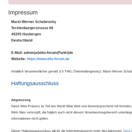
Impressum
Mario-Werner Schabirosky
Tecklenburgerstrasse 66
49205 Hasbergen
Deutschland
E-Mail: admin(at)d4o-forum(Punkt)de
Website:
https://www.d4o-forum.de
Inhaltlich Verantwortlicher gemäß § 5 TMG (Telemediengesetz): Mario-Werner Scha
Haftungsausschluss
Abgrenzung
Diese Web-Präsenz ist Teil des World Wide Web und dementsprechend mit fremden,
Web-Sites verknüpft, die folglich auch nicht diesem Verantwortungsbereich unterlieg
Informationen nicht gelten.
Dieser Haftungsausschluss gilt für die Internetpräsenzen unter den Adressen:
https